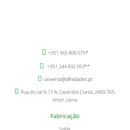

+351 965 800 575*

+351 244 832 053**

universo@afinidades.pt

Rua do val N 17 A, Casal dos Claros, 2400-765,
Amor, Leiria
Fabricação
Sofás