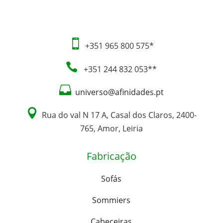

+351 965 800 575*

+351 244 832 053**

universo@afinidades.pt

Rua do val N 17 A, Casal dos Claros, 2400-
765, Amor, Leiria
Fabricação
Sofás
Sommiers
Cabeceiras