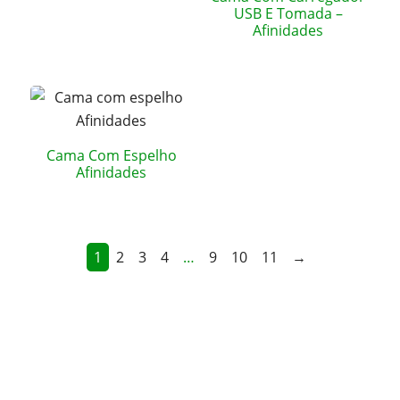
USB E Tomada –
Afinidades
Cama Com Espelho
Afinidades
1
2
3
4
…
9
10
11
→